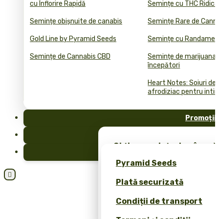
cu Înflorire Rapidă
Semințe cu THC Ridica
Semințe obișnuite de canabis
Semințe Rare de Cann
Gold Line by Pyramid Seeds
Semințe cu Randament
Semințe de Cannabis CBD
Semințe de marijuana 
începători
Heart Notes: Soiuri de
afrodiziac pentru inti
Promoții
FAQ
Obține semințe de cânepă 
Blog
merch exclusiv – doar la 
Pyramid Seeds
Obțineți o reducere de 10

Plată securizată
dvs.!
Condiții de transport
Calculator de Prețuri pen
Cannabis Bulk (ROI)