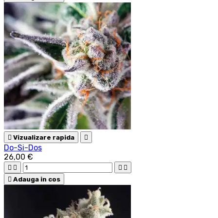

Vizualizare rapida

Do-Si-Dos
26,00 €





Adauga in cos