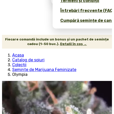
Termeni și condiții
Întrebări frecvente (FAQ
Cumpără semințe de canab
Fiecare comandă include un bonus și un pachet de semințe
cadou (1–50 buc.).
Detalii în coș →
Acasa
Catalog de soiuri
Colecții
Seminte de Marijuana Feminizate
Olympia