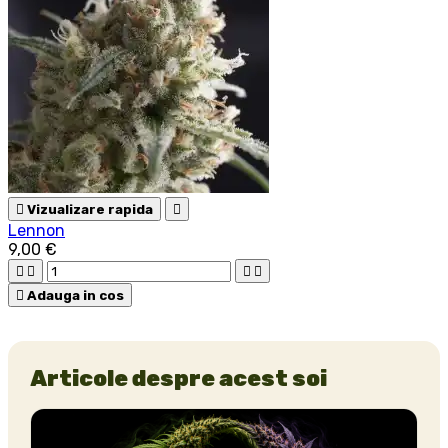

Vizualizare rapida

Lennon
9,00 €





Adauga in cos
Articole despre acest soi