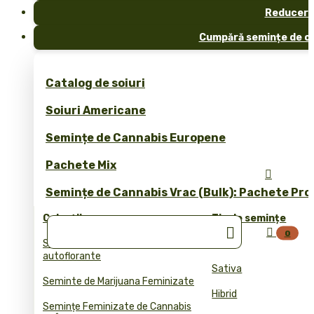
Reduceri
Cumpără semințe de ca
Catalog de soiuri
Soiuri Americane
Semințe de Cannabis Europene
Pachete Mix

Semințe de Cannabis Vrac (Bulk): Pachete Pro
Colecții
Tip de semințe


0
Semințele de cannabis
Indica
autoflorante
Sativa
Seminte de Marijuana Feminizate
Hibrid
Semințe Feminizate de Cannabis