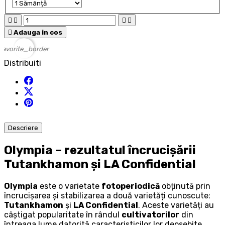





Adauga in cos
favorite_border
Distribuiti
Descriere
Olympia – rezultatul încrucișării
Tutankhamon și LA Confidential
Olympia
este o varietate
fotoperiodică
obținută prin
încrucișarea și stabilizarea a două varietăți cunoscute:
Tutankhamon
și
LA Confidential
. Aceste varietăți au
câștigat popularitate în rândul
cultivatorilor
din
întreaga lume datorită caracteristicilor lor deosebite.