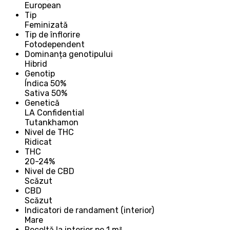
European
Tip
Feminizată
Tip de înflorire
Fotodependent
Dominanța genotipului
Hibrid
Genotip
Índica 50%
Sativa 50%
Genetică
LA Confidential
Tutankhamon
Nivel de THC
Ridicat
THC
20-24%
Nivel de CBD
Scăzut
CBD
Scăzut
Indicatori de randament (interior)
Mare
Recoltă la interior pe 1 m²