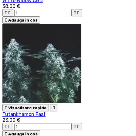
White Widow CBD
38,00 €





Adauga in cos

Vizualizare rapida

Tutankhamon Fast
23,00 €





Adauga in cos