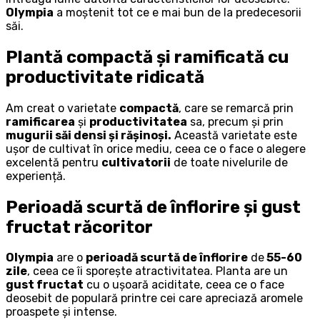
Olympia
a moștenit tot ce e mai bun de la predecesorii
săi.
Plantă compactă și ramificată cu
productivitate ridicată
Am creat o varietate
compactă
, care se remarcă prin
ramificarea
și
productivitatea
sa, precum și prin
mugurii săi densi și rășinoși.
Această varietate este
ușor de cultivat în orice mediu, ceea ce o face o alegere
excelentă pentru
cultivatorii
de toate nivelurile de
experiență.
Perioadă scurtă de înflorire și gust
fructat răcoritor
Olympia
are o
perioadă scurtă de înflorire
de
55-60
zile
, ceea ce îi sporește atractivitatea. Planta are un
gust fructat
cu o ușoară aciditate, ceea ce o face
deosebit de populară printre cei care apreciază aromele
proaspete și intense.