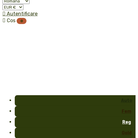

Autentificare

Cos
0
Auto
Fem
Reg
Gold