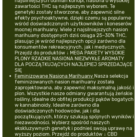
najsilniejszych odmian konopi, nasiona o wysokiej
zawartości THC są najlepszym wyborem. Te
genetyki zostały stworzone, aby zapewnić silne
efekty psychoaktywne, dzięki czemu są popularne
wśród doświadczonych użytkowników i koneserów
mocnej marihuany. Wiele z najsilniejszych nasion
marihuany dostępnych dziś osiąga 25–30% THC,
plasując je wśród najlepszych opcji zarówno dla
konsumentów rekreacyjnych, jak i medycznych.
Przejdź do produktów ↓ MEGA PAKIETY WYSOKIE
PLONY RZADKIE NASIONA NIEZWYKŁE AROMATY
DLA POCZĄTKUJĄCYCH NAJLEPIEJ SPRZEDAJĄCE
SIĘ
Feminizowane Nasiona Marihuany
Nasza selekcja
feminizowanych nasion marihuany została
zaprojektowana, aby zapewnić maksymalną jakość i
plon. Wszystkie nasze odmiany gwarantują żeńskie
rośliny, idealne do obfitej produkcji pąków bogatych
w kannabinoidy. Idealne zarówno dla
doświadczonych hodowców, jak i dla
początkujących, którzy szukają spójnych wyników i
niezawodności. Wybierz spośród naszych
ekskluzywnych genetyk i podnieś swoją uprawę na
wyższy poziom. Przejdź do produktów ↓ CBD