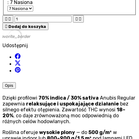
: 7 Nasiona





Dodaj do koszyka
favorite_border
Udostępnij
Opis
Dzięki profilowi
70% indica / 30% sativa
Anubis Regular
zapewnia
relaksujące i uspokajające działanie
bez
silnego efektu otępienia. Zawartość THC wynosi
18–
20%
, co daje zrównoważoną moc odpowiednią do
różnych celów hodowlanych.
Roślina oferuje
wysokie plony
— do
500 g/m²
w
uprawie indoor lub
800–900 g/1,5 m²
pod lampami LED.