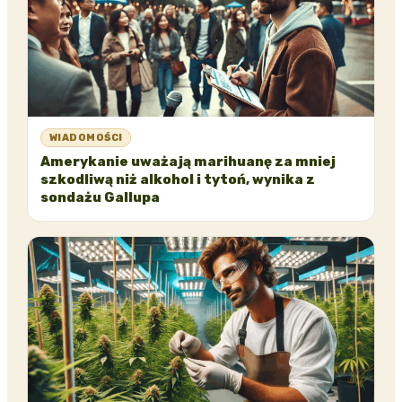
WIADOMOŚCI
Amerykanie uważają marihuanę za mniej
szkodliwą niż alkohol i tytoń, wynika z
sondażu Gallupa