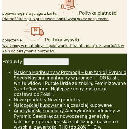
Polityka płatności
pojawia się na wyciągu z karty.
Płatność kartą lub przelewem bankowym przez bezpieczne
Polityka wysyłki
połączenie.
Wysyłamy w neutralnym opakowaniu, bez informacji o zawartości, w
24 h od otrzymania płatności.
Produkty
Toggle produkty links

Nasiona Marihuany w Promocji – kup tanio | Pyramid
Seeds
Nasiona marihuany w promocji – OG Kush,
White Widow i Purple Urkle ze zniżką. Feminizowane
& autoflowering. Najlepsze ceny, dyskretna
dostawa do Polski.
Nowe produkty
Nowe produkty
Najczęściej kupowane
Najczęściej kupowane
Amerykańskie odmiany
Amerykańskie odmiany w
Pyramid Seeds łączą nowoczesną genetykę
kalifornijską z europejską stabilizacją: nasiona o
wysokiej zawartości THC (do 28% THC w