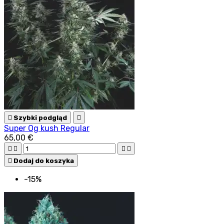

Szybki podgląd

Super Og kush Regular
65,00 €





Dodaj do koszyka
-15%