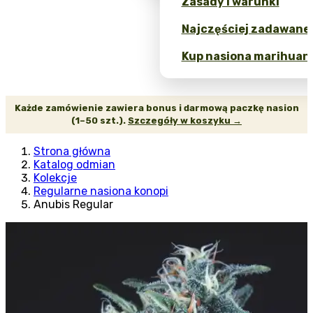
Zasady i warunki
Najczęściej zadawane 
Kup nasiona marihuany
Każde zamówienie zawiera bonus i darmową paczkę nasion
(1–50 szt.).
Szczegóły w koszyku →
Strona główna
Katalog odmian
Kolekcje
Regularne nasiona konopi
Anubis Regular