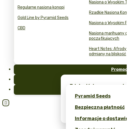
Nasiona o Wysokim T
Regularne nasiona konopi
Rzadkie Nasiona Kono
Gold Line by Pyramid Seeds
Nasiona o Wysokim Pl
CBD
Nasiona marihuany dl
początkujących
Heart Notes: Afrodyzj
odmiany na bliskość
Promocj
FAQ
Zdobądź darmowe nasion
Blog
unikalne gadżety – tylk
Pyramid Seeds
Otrzymaj 10% rabatu za s

Bezpieczna płatność
Kalkulator Cen Nasion Ma
Informacje o dostawie