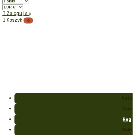

Zaloguj się

Koszyk
0
Auto
Fem
Reg
Gold