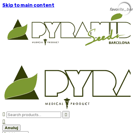
Skip to main content
favorite_bor
favorite_bor
favorite_bor
favorite_bor



Anuluj