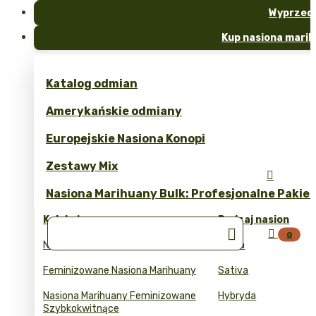
Wyprzed
Kup nasiona marih
Katalog odmian
Amerykańskie odmiany
Europejskie Nasiona Konopi
Zestawy Mix

Nasiona Marihuany Bulk: Profesjonalne Pakie
Kolekcje
Rodzaj nasion


0
Nasiona Marihuany Automaty
Indica
Feminizowane Nasiona Marihuany
Sativa
Nasiona Marihuany Feminizowane
Hybryda
Szybkokwitnące