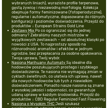
wybranych liniach), wyraziste profile terpenowe,
gęstą żywicę i niezawodną morfologię. Kolekcja
obejmuje formy feminizowane (fotoperiodyczne),
regularne i automatyczne, dopasowane do różnych
konfiguracji i poziomów doświadczenia. Przejdź do
produktów ↓ European Strains Gold Line
Zestawy Mix
Po co ograniczać się do jednej
odmiany? Zebraliśmy naszych mistrzów w
wyjątkowych zestawach – od absolutnej klasyki po
nowości z USA. To najprostszy sposób na
różnorodność aromatów i efektów w jednym
ogrodzie, bez przepłacania za osobne opakowania.
Twoja uprawa, Twój wybór.
Nasiona Marihuany Automaty
Są idealne dla
hodowców poszukujących prostego i szybkiego
doświadczenia. Te nasiona nie wymagają zmian w
cyklach świetlnych, co ułatwia ich uprawę, nawet
dla nowych hodowców lub tych z niewielkim
doświadczeniem. Ponadto nasze nasiona są znane
z wysokiej jakości i odporności, co gwarantuje
udaną uprawę w każdym środowisku. Przejdź do
produktów ↓ CBD Regular Feminized Fast Flowering
Nasiona o Wysokim THC
Jeśli szukasz