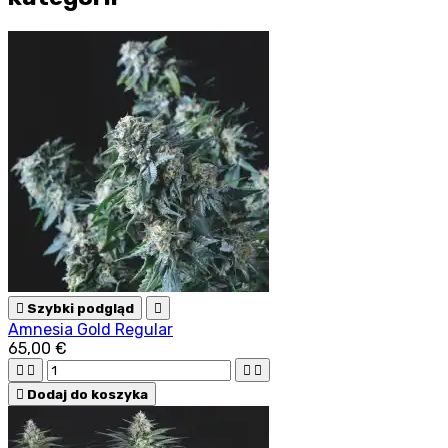

Szybki podgląd

Amnesia Gold Regular
65,00 €





Dodaj do koszyka