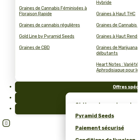
Hybride
Graines de Cannabis Féminisées à
Floraison Rapide
Graines à Haut THC
Graines de cannabis régulières
Graines de Cannabis 
Gold Line by Pyramid Seeds
Graines à Haut Rend
Graines de CBD
Graines de Marijuana 
débutants
Heart Notes : Variété
Aphrodisiaque pour le 
Offres spéc
FAQ
Obtiens des graines de c
Blog
et un merch unique – se
Pyramid Seeds
Pyramid Seeds !

Paiement sécurisé
Obtenez 10 % de réductio