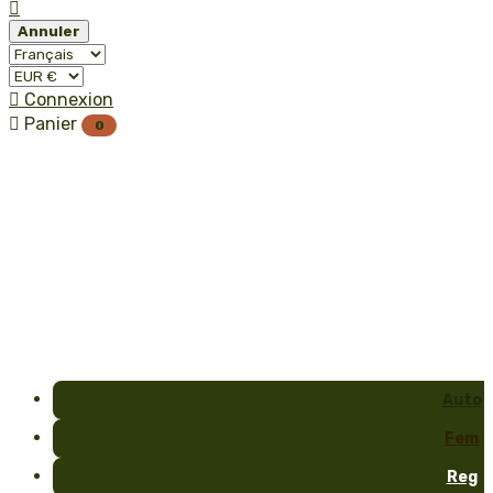

Annuler

Connexion

Panier
0
Auto
Fem
Reg