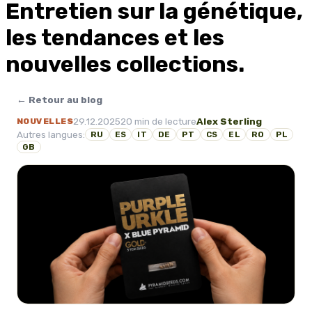
Entretien sur la génétique,
les tendances et les
nouvelles collections.
← Retour au blog
29.12.2025
20 min de lecture
Alex Sterling
NOUVELLES
Autres langues:
RU
ES
IT
DE
PT
CS
EL
RO
PL
GB