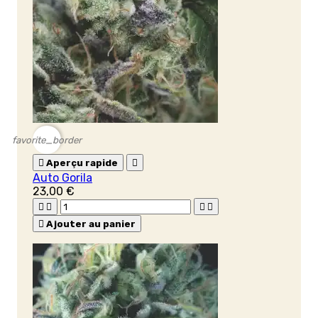
favorite_border

Aperçu rapide

Auto Gorila
23,00 €





Ajouter au panier