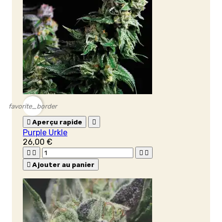
favorite_border

Aperçu rapide

Purple Urkle
26,00 €





Ajouter au panier