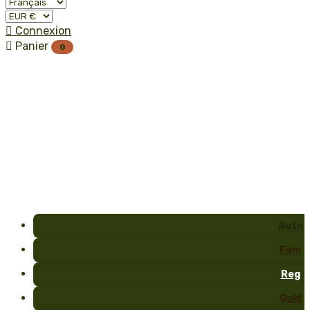

Connexion

Panier
0
Auto
Fem
Reg
Gold