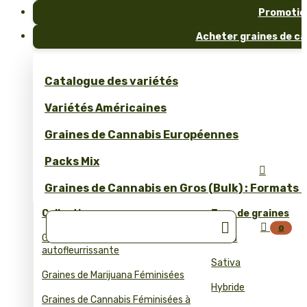
Promotio
Acheter graines de ca
Catalogue des variétés
Variétés Américaines
Graines de Cannabis Européennes
Packs Mix

Graines de Cannabis en Gros (Bulk) : Formats 
Collections
Type de graines


0
Graines de cannabis
Indica
autofleurrissante
Sativa
Graines de Marijuana Féminisées
Hybride
Graines de Cannabis Féminisées à