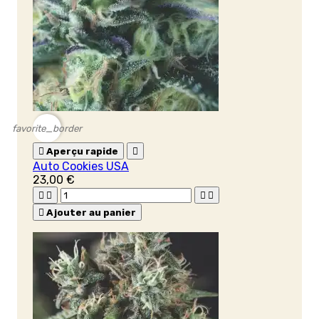
favorite_border

Aperçu rapide

Auto Cookies USA
23,00 €





Ajouter au panier