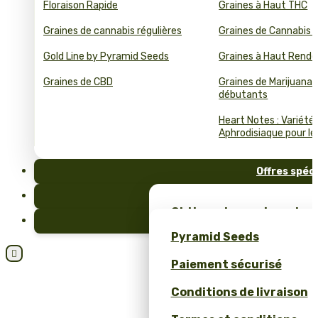
Floraison Rapide
Graines à Haut THC
Graines de cannabis régulières
Graines de Cannabis 
Gold Line by Pyramid Seeds
Graines à Haut Rend
Graines de CBD
Graines de Marijuana 
débutants
Heart Notes : Variété
Aphrodisiaque pour le 
Offres spéc
FAQ
Obtiens des graines de c
Blog
et un merch unique – se
Pyramid Seeds
Pyramid Seeds !

Paiement sécurisé
Obtenez 10 % de réductio
Conditions de livraison
Calculateur de Prix pour
Cannabis en Bulk (ROI)