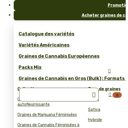
Promotio
Acheter graines de ca
Catalogue des variétés
Variétés Américaines
Graines de Cannabis Européennes
Packs Mix

Graines de Cannabis en Gros (Bulk) : Formats 
Collections
Type de graines


0
Graines de cannabis
Indica
autofleurrissante
Sativa
Graines de Marijuana Féminisées
Hybride
Graines de Cannabis Féminisées à