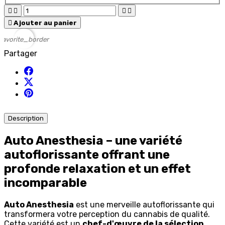





Ajouter au panier
favorite_border
Partager
Description
Auto Anesthesia – une variété
autoflorissante offrant une
profonde relaxation et un effet
incomparable
Auto Anesthesia
est une merveille autoflorissante qui
transformera votre perception du cannabis de qualité.
Cette variété est un
chef-d'œuvre de la sélection
,