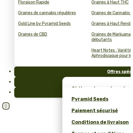
Floraison Rapide
Graines à Haut THC
Graines de cannabis régulières
Graines de Cannabis 
Gold Line by Pyramid Seeds
Graines à Haut Rend
Graines de CBD
Graines de Marijuana 
débutants
Heart Notes : Variété
Aphrodisiaque pour le 
Offres spéc
FAQ
Obtiens des graines de c
Blog
et un merch unique – se
Pyramid Seeds
Pyramid Seeds !

Paiement sécurisé
Obtenez 10 % de réductio
Conditions de livraison
Calculateur de Prix pour
Cannabis en Bulk (ROI)