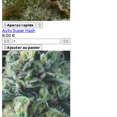

Aperçu rapide

Auto Super Hash
8,00 €





Ajouter au panier