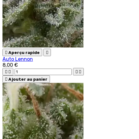

Aperçu rapide

Auto Lennon
8,00 €





Ajouter au panier