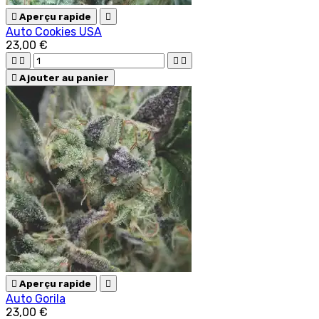

Aperçu rapide

Auto Cookies USA
23,00 €





Ajouter au panier

Aperçu rapide

Auto Gorila
23,00 €