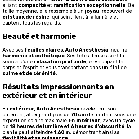
alliant
compacité
et
ramification exceptionnelle
. De
taille moyenne, elle ressemble à un
joyau
, recouvert de
cristaux de résine
, qui scintillent à la lumière et
captent tous les regards.
Beauté et harmonie
Avec ses
feuilles claires, Auto Anesthesia
incarne
harmonie et esthétique
. Ses têtes denses sont la
source d'une
relaxation profonde
, enveloppant le
corps et l'esprit et vous transportant dans un état de
calme et de sérénité.
Résultats impressionnants en
extérieur et en intérieur
En
extérieur, Auto Anesthesia
révèle tout son
potentiel, atteignant plus de
70 cm
de hauteur sous une
exposition solaire maximale. En
intérieur
, avec un cycle
de
18 heures de lumière et 6 heures d'obscurité
, la
plante peut atteindre
1,60 m
, démontrant ainsi sa
flexibilité et sa puissance.