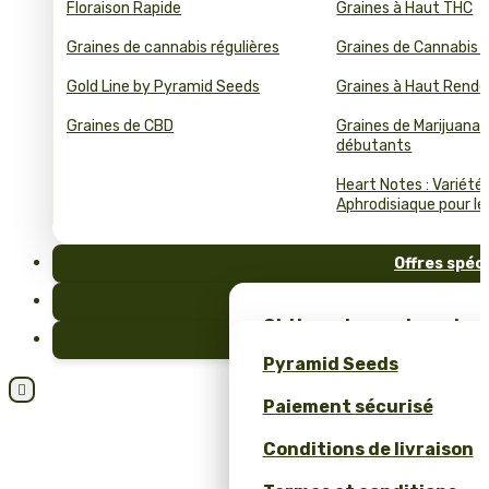
Floraison Rapide
Graines à Haut THC
Graines de cannabis régulières
Graines de Cannabis 
Gold Line by Pyramid Seeds
Graines à Haut Rend
Graines de CBD
Graines de Marijuana 
débutants
Heart Notes : Variété
Aphrodisiaque pour le 
Offres spéc
FAQ
Obtiens des graines de c
Blog
et un merch unique – se
Pyramid Seeds
Pyramid Seeds !

Paiement sécurisé
Obtenez 10 % de réductio
Conditions de livraison
Calculateur de Prix pour
Cannabis en Bulk (ROI)