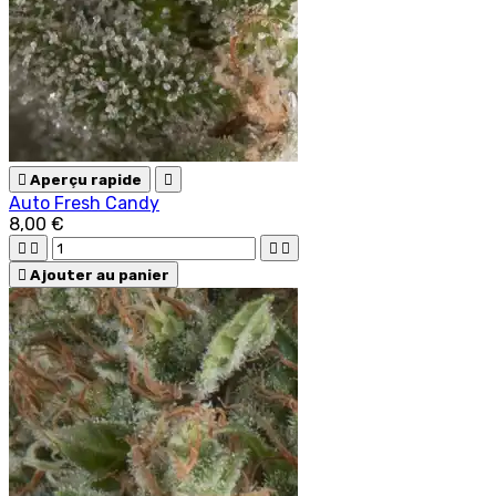

Aperçu rapide

Auto Fresh Candy
8,00 €





Ajouter au panier