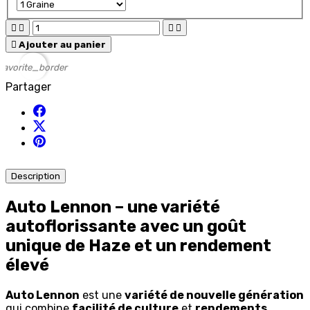





Ajouter au panier
favorite_border
Partager
Description
Auto Lennon – une variété
autoflorissante avec un goût
unique de Haze et un rendement
élevé
Auto Lennon
est une
variété de nouvelle génération
qui combine
facilité de culture
et
rendements