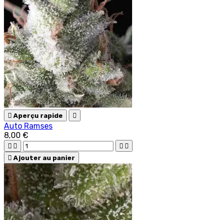

Aperçu rapide

Auto Ramses
8,00 €





Ajouter au panier