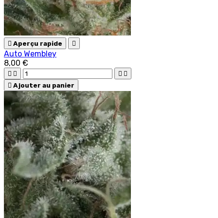

Aperçu rapide

Auto Wembley
8,00 €





Ajouter au panier