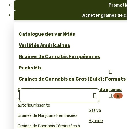
Promotio
Acheter graines de ca
Catalogue des variétés
Variétés Américaines
Graines de Cannabis Européennes
Packs Mix

Graines de Cannabis en Gros (Bulk) : Formats 
Collections
Type de graines


0
Graines de cannabis
Indica
autofleurrissante
Sativa
Graines de Marijuana Féminisées
Hybride
Graines de Cannabis Féminisées à