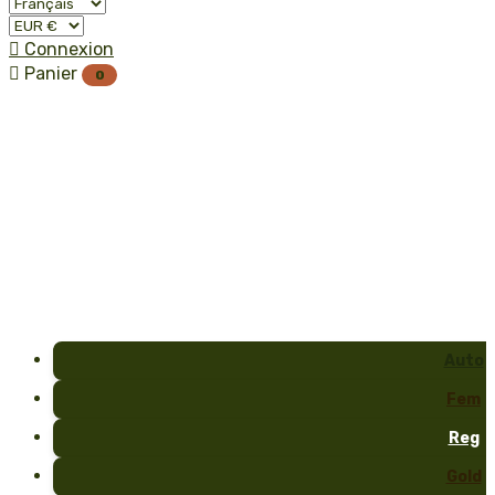

Connexion

Panier
0
Auto
Fem
Reg
Gold