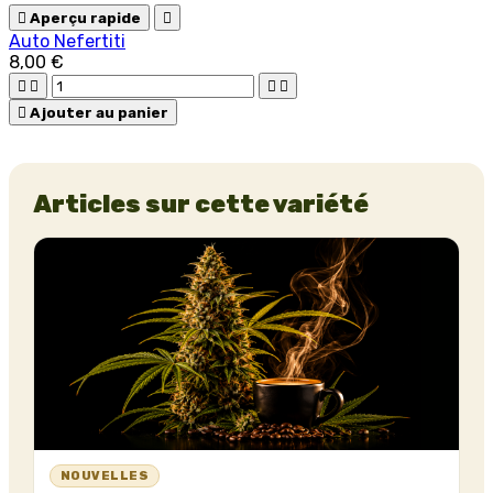

Aperçu rapide

Auto Nefertiti
8,00 €





Ajouter au panier
Articles sur cette variété
NOUVELLES