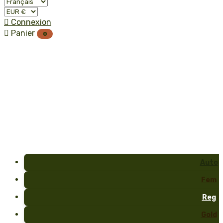

Connexion

Panier
0
Auto
Fem
Reg
Gold