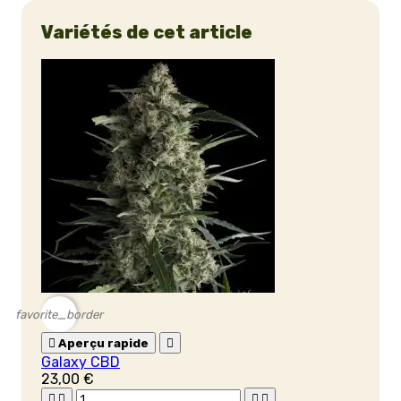
Variétés de cet article
favorite_border

Aperçu rapide

Galaxy CBD
23,00 €



