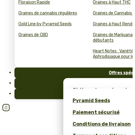
Floraison Rapide
Graines à Haut THC
Graines de cannabis régulières
Graines de Cannabis 
Gold Line by Pyramid Seeds
Graines à Haut Rend
Graines de CBD
Graines de Marijuana 
débutants
Heart Notes : Variété
Aphrodisiaque pour le 
Offres spéc
FAQ
Obtiens des graines de c
Blog
et un merch unique – se
Pyramid Seeds
Pyramid Seeds !

Paiement sécurisé
Obtenez 10 % de réductio
Conditions de livraison
Calculateur de Prix pour
Cannabis en Bulk (ROI)