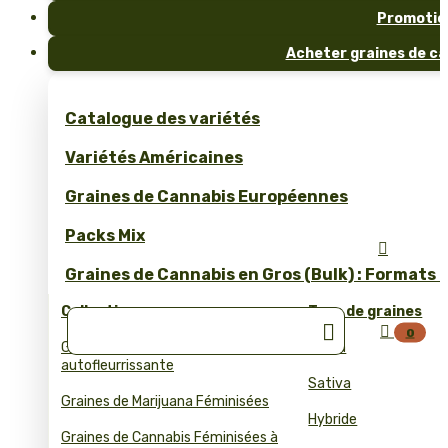
Promotio
Acheter graines de ca
Catalogue des variétés
Variétés Américaines
Graines de Cannabis Européennes
Packs Mix

Graines de Cannabis en Gros (Bulk) : Formats 
Collections
Type de graines


0
Graines de cannabis
Indica
autofleurrissante
Sativa
Graines de Marijuana Féminisées
Hybride
Graines de Cannabis Féminisées à