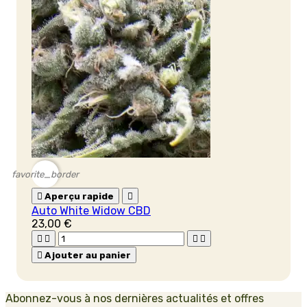
favorite_border

Aperçu rapide

Auto White Widow CBD
23,00 €





Ajouter au panier
Abonnez-vous à nos dernières actualités et offres