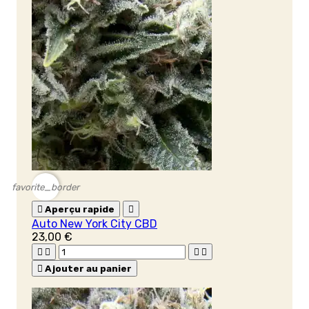
favorite_border

Aperçu rapide

Auto New York City CBD
23,00 €





Ajouter au panier