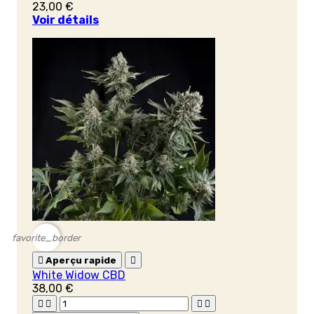
23,00 €
Voir détails
favorite_border

Aperçu rapide

White Widow CBD
38,00 €



