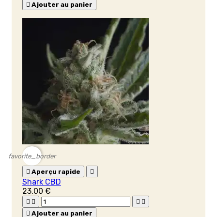

Ajouter au panier
favorite_border

Aperçu rapide

Shark CBD
23,00 €





Ajouter au panier