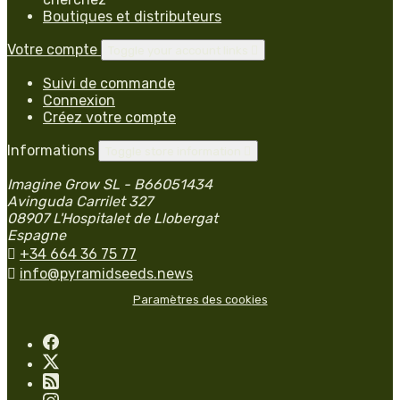
Boutiques et distributeurs
Votre compte
Toggle your account links

Suivi de commande
Connexion
Créez votre compte
Informations
Toggle store information

Imagine Grow SL - B66051434
Avinguda Carrilet 327
08907 L'Hospitalet de Llobergat
Espagne

+34 664 36 75 77

info@pyramidseeds.news
Paramètres des cookies