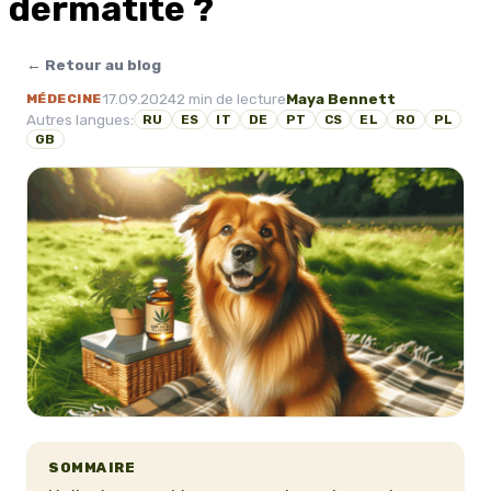
dermatite ?
← Retour au blog
17.09.2024
2 min de lecture
Maya Bennett
MÉDECINE
Autres langues:
RU
ES
IT
DE
PT
CS
EL
RO
PL
GB
SOMMAIRE