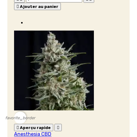

Ajouter au panier
favorite_border

Aperçu rapide

Anesthesia CBD