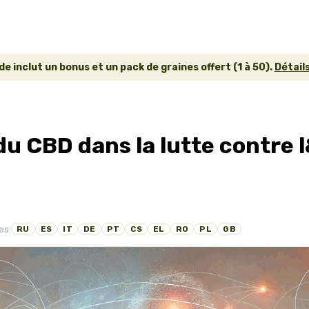
inclut un bonus et un pack de graines offert (1 à 50).
Détails
le du CBD dans la lutte contre
es:
RU
ES
IT
DE
PT
CS
EL
RO
PL
GB