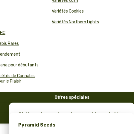
Variétés Kush
Variétés Cookies
Variétés Northern Lights
THC
abis Rares
 Rendement
juana pour débutants
riétés de Cannabis
r le Plaisir
Offres spéciales
FAQ
Obtiens des graines de cannabis gratuites
Blog
et un merch unique – seulement chez
Pyramid Seeds
Pyramid Seeds !