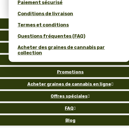
Paiement sécurisé
Obtenez 10 % de réduction pour votre avis !
Conditions de livraison
Auto
Termes et conditions
Fem
Questions fréquentes (FAQ)
Acheter des graines de cannabis par
Reg
collection
Gold
Promotions
Acheter graines de cannabis en ligne

Offres spéciales

FAQ

Blog