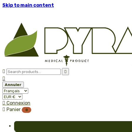
Skip to main content



Annuler

Connexion

Panier
0