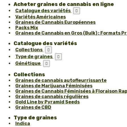
Acheter graines de cannabis en ligne
Catalogue des variétés

Variétés Américaines
Graines de Cannabis Européennes
Packs Mix
Graines de Cannabis en Gros (Bulk) : Formats P
Catalogue des variétés
Collections

Type de graines

Génétique

Collections
Graines de cannabis autofleurrissante
Graines de Marijuana Féminisées
Graines de Cannabis Féminisées à Floraison Ra
Graines de cannabis régulières
Gold Line by Pyramid Seeds
Graines de CBD
Type de graines
Indica