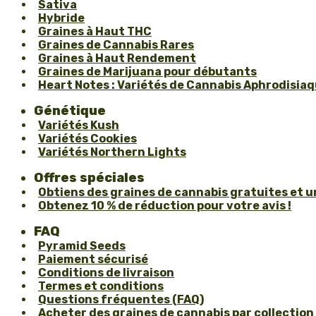
Sativa
Hybride
Graines à Haut THC
Graines de Cannabis Rares
Graines à Haut Rendement
Graines de Marijuana pour débutants
Heart Notes : Variétés de Cannabis Aphrodisiaqu
Génétique
Variétés Kush
Variétés Cookies
Variétés Northern Lights
Offres spéciales
Obtiens des graines de cannabis gratuites et 
Obtenez 10 % de réduction pour votre avis !
FAQ
Pyramid Seeds
Paiement sécurisé
Conditions de livraison
Termes et conditions
Questions fréquentes (FAQ)
Acheter des graines de cannabis par collection