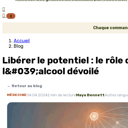


0
Chaque commande 
Accueil
Blog
Libérer le potentiel : le rô
l&#039;alcool dévoilé
← Retour au blog
04.04.2024
2 min de lecture
Maya Bennett
Autres langu
MÉDECINE