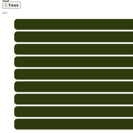

Tous