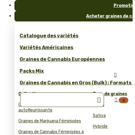
Promotio
Acheter graines de ca
Catalogue des variétés
Variétés Américaines
Graines de Cannabis Européennes
Packs Mix

Graines de Cannabis en Gros (Bulk) : Formats 
Collections
Type de graines


0
Graines de cannabis
Indica
autofleurrissante
Sativa
Graines de Marijuana Féminisées
Hybride
Graines de Cannabis Féminisées à