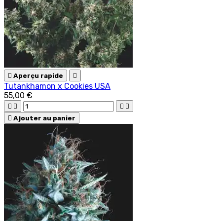

Aperçu rapide

Tutankhamon x Cookies USA
55,00 €





Ajouter au panier