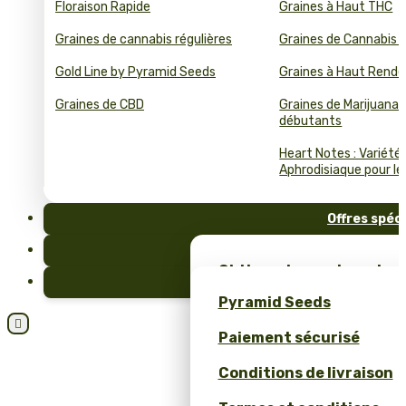
Floraison Rapide
Graines à Haut THC
Graines de cannabis régulières
Graines de Cannabis 
Gold Line by Pyramid Seeds
Graines à Haut Rend
Graines de CBD
Graines de Marijuana 
débutants
Heart Notes : Variété
Aphrodisiaque pour le 
Offres spéc
FAQ
Obtiens des graines de c
Blog
et un merch unique – se
Pyramid Seeds
Pyramid Seeds !

Paiement sécurisé
Obtenez 10 % de réductio
Conditions de livraison
Calculateur de Prix pour
Cannabis en Bulk (ROI)