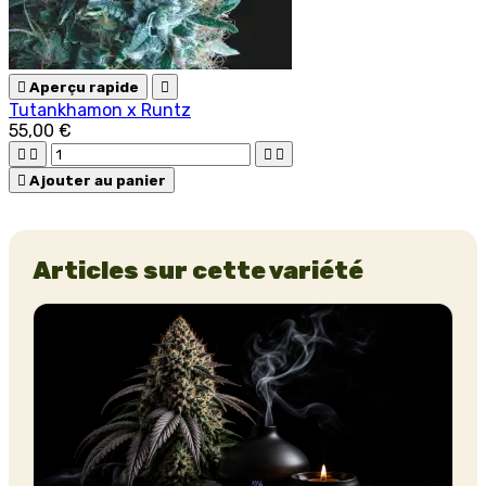

Aperçu rapide

Tutankhamon x Runtz
55,00 €





Ajouter au panier
Articles sur cette variété