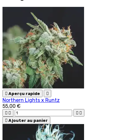

Aperçu rapide

Northern Lights x Runtz
55,00 €





Ajouter au panier