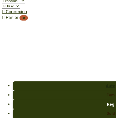

Connexion

Panier
0
Auto
Fem
Reg
Gold