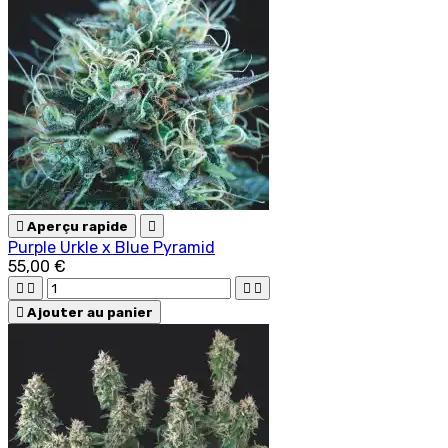

Aperçu rapide

Purple Urkle x Blue Pyramid
55,00 €





Ajouter au panier