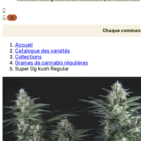


0
Chaque commande 
Accueil
Catalogue des variétés
Collections
Graines de cannabis régulières
Super Og kush Regular