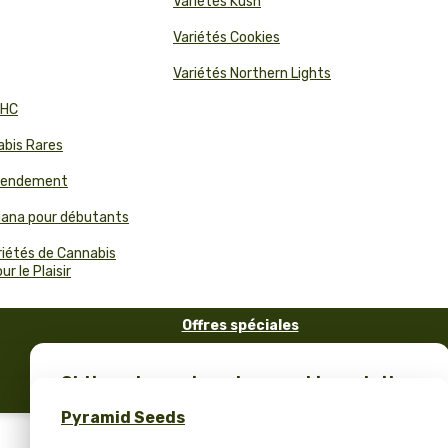
Variétés Kush
Variétés Cookies
Variétés Northern Lights
THC
abis Rares
 Rendement
juana pour débutants
riétés de Cannabis
r le Plaisir
Offres spéciales
FAQ
Obtiens des graines de cannabis gratuites
Blog
et un merch unique – seulement chez
Pyramid Seeds
Pyramid Seeds !