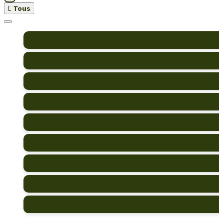

Tous