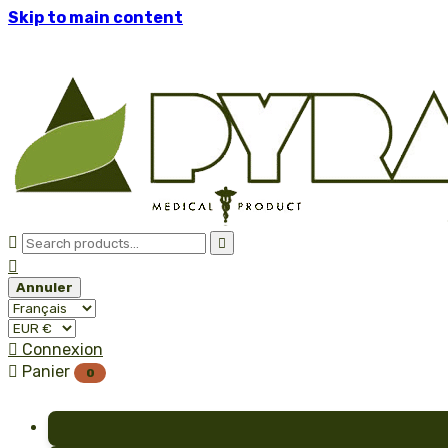
Skip to main content



Annuler

Connexion

Panier
0