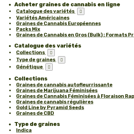
Acheter graines de cannabis en ligne
Catalogue des variétés

Variétés Américaines
Graines de Cannabis Européennes
Packs Mix
Graines de Cannabis en Gros (Bulk) : Formats P
Catalogue des variétés
Collections

Type de graines

Génétique

Collections
Graines de cannabis autofleurrissante
Graines de Marijuana Féminisées
Graines de Cannabis Féminisées à Floraison Ra
Graines de cannabis régulières
Gold Line by Pyramid Seeds
Graines de CBD
Type de graines
Indica