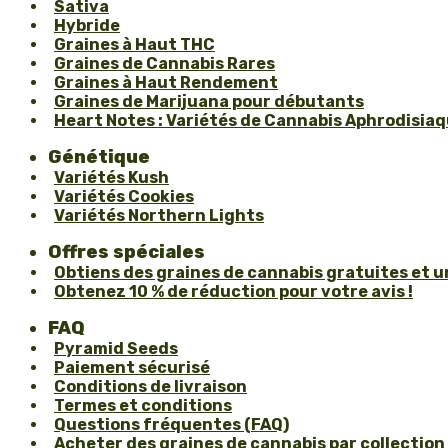
Sativa
Hybride
Graines à Haut THC
Graines de Cannabis Rares
Graines à Haut Rendement
Graines de Marijuana pour débutants
Heart Notes : Variétés de Cannabis Aphrodisiaqu
Génétique
Variétés Kush
Variétés Cookies
Variétés Northern Lights
Offres spéciales
Obtiens des graines de cannabis gratuites et 
Obtenez 10 % de réduction pour votre avis !
FAQ
Pyramid Seeds
Paiement sécurisé
Conditions de livraison
Termes et conditions
Questions fréquentes (FAQ)
Acheter des graines de cannabis par collection