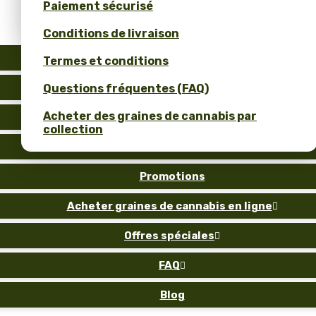
Paiement sécurisé
Obtenez 10 % de réduction pour votre avis !
Conditions de livraison
Auto
Termes et conditions
Fem
Questions fréquentes (FAQ)
Acheter des graines de cannabis par
Reg
collection
Gold
Promotions
Acheter graines de cannabis en ligne

Offres spéciales

FAQ

Blog