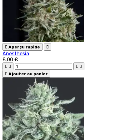

Aperçu rapide

Anesthesia
8,00 €





Ajouter au panier