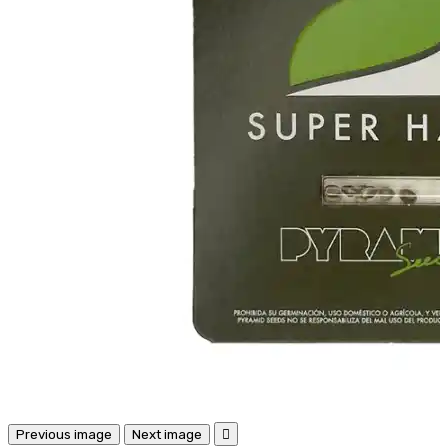
Previous image
Next image
