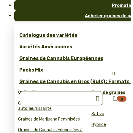
Promotio
Acheter graines de ca
Catalogue des variétés
Variétés Américaines
Graines de Cannabis Européennes
Packs Mix

Graines de Cannabis en Gros (Bulk) : Formats 
Collections
Type de graines


0
Graines de cannabis
Indica
autofleurrissante
Sativa
Graines de Marijuana Féminisées
Hybride
Graines de Cannabis Féminisées à