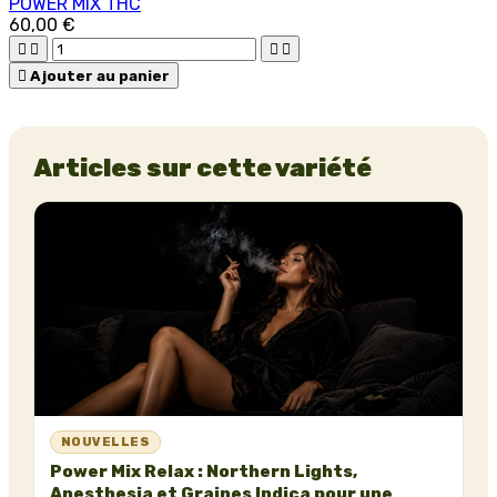
POWER MIX THC
60,00 €





Ajouter au panier
Articles sur cette variété
NOUVELLES
Power Mix Relax : Northern Lights,
Anesthesia et Graines Indica pour une