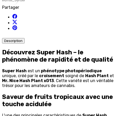
favorite_border
Partager
Description
Découvrez Super Hash – le
phénomène de rapidité et de qualité
Super Hash
est un
phénotype photopériodique
unique, créé par le
croisement
soigné de
Hash Plant
et
Mr. Nice Hash Plant xG13
. Cette variété est un véritable
trésor pour les amateurs de cannabis.
Saveur de fruits tropicaux avec une
touche acidulée
L'une des principales caractéristiques de
Super Hash