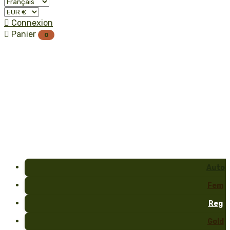

Connexion

Panier
0
Auto
Fem
Reg
Gold