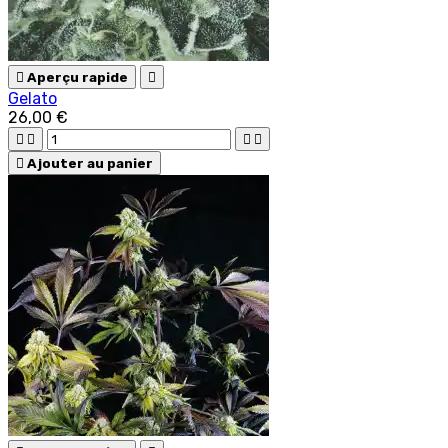

Aperçu rapide

Gelato
26,00 €





Ajouter au panier