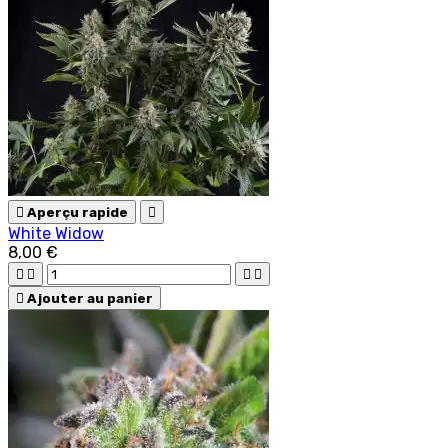

Aperçu rapide

White Widow
8,00 €





Ajouter au panier