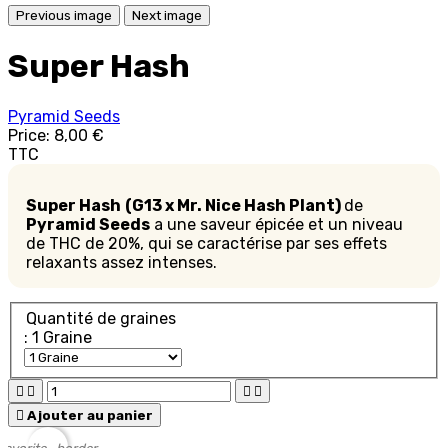
Previous image
Next image
Super Hash
Pyramid Seeds
Price:
8,00 €
TTC
Super Hash
(G13 x Mr. Nice Hash Plant)
de
Pyramid Seeds
a une saveur épicée et un niveau
de THC de 20%, qui se caractérise par ses effets
relaxants assez intenses.
Quantité de graines
: 1 Graine





Ajouter au panier