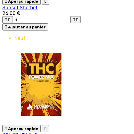

Aperçu rapide

Sunset Sherbet
26,00 €





Ajouter au panier
Neuf

Aperçu rapide
