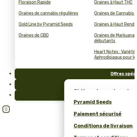
Floraison Rapide
Graines à Haut THC
Graines de cannabis régulières
Graines de Cannabis 
Gold Line by Pyramid Seeds
Graines à Haut Rend
Graines de CBD
Graines de Marijuana 
débutants
Heart Notes : Variété
Aphrodisiaque pour le 
Offres spéc
FAQ
Obtiens des graines de c
Blog
et un merch unique – se
Pyramid Seeds
Pyramid Seeds !

Paiement sécurisé
Obtenez 10 % de réductio
Conditions de livraison
Calculateur de Prix pour
Cannabis en Bulk (ROI)