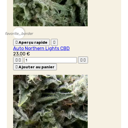
favorite_border

Aperçu rapide

Auto Northern Lights CBD
23,00 €





Ajouter au panier