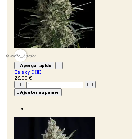
favorite_border

Aperçu rapide

Galaxy CBD
23,00 €





Ajouter au panier