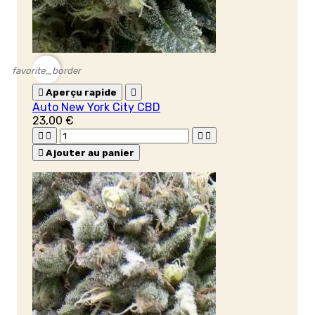
favorite_border

Aperçu rapide

Auto New York City CBD
23,00 €





Ajouter au panier