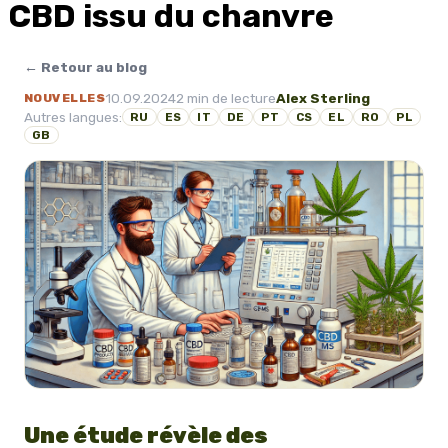
CBD issu du chanvre
← Retour au blog
10.09.2024
2 min de lecture
Alex Sterling
NOUVELLES
Autres langues:
RU
ES
IT
DE
PT
CS
EL
RO
PL
GB
Une étude révèle des