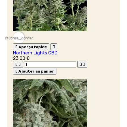
favorite_border

Aperçu rapide

Northern Lights CBD
23,00 €





Ajouter au panier