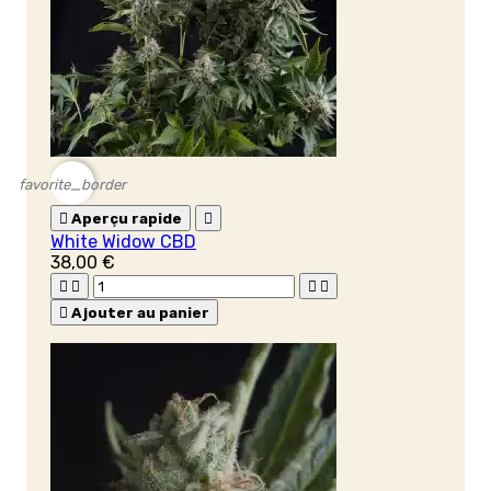
favorite_border

Aperçu rapide

White Widow CBD
38,00 €





Ajouter au panier