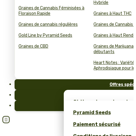
Hybride
Graines de Cannabis Féminisées à
Floraison Rapide
Graines à Haut THC
Graines de cannabis régulières
Graines de Cannabis 
Gold Line by Pyramid Seeds
Graines à Haut Rend
Graines de CBD
Graines de Marijuana 
débutants
Heart Notes : Variété
Aphrodisiaque pour le 
Offres spéc
FAQ
Obtiens des graines de c
Blog
et un merch unique – se
Pyramid Seeds
Pyramid Seeds !

Paiement sécurisé
Obtenez 10 % de réductio