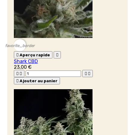
favorite_border

Aperçu rapide

Shark CBD
23,00 €





Ajouter au panier