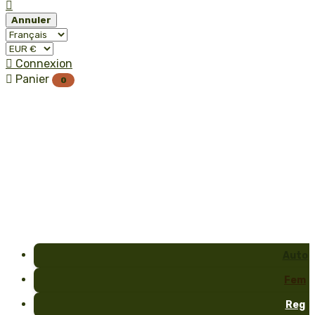

Annuler

Connexion

Panier
0
Auto
Fem
Reg