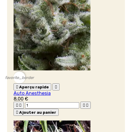
favorite_border

Aperçu rapide

Auto Anesthesia
8,00 €





Ajouter au panier