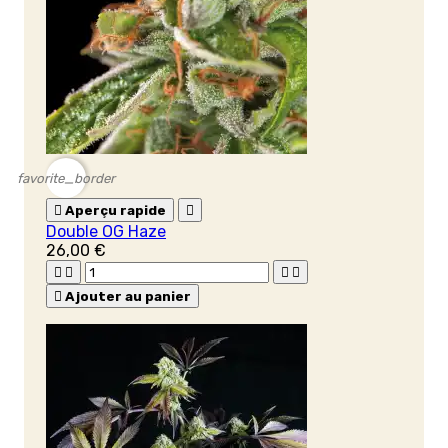
favorite_border

Aperçu rapide

Double OG Haze
26,00 €





Ajouter au panier