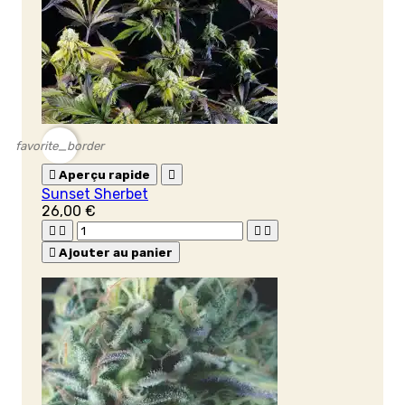
favorite_border

Aperçu rapide

Sunset Sherbet
26,00 €





Ajouter au panier