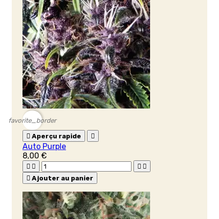
favorite_border

Aperçu rapide

Auto Purple
8,00 €





Ajouter au panier