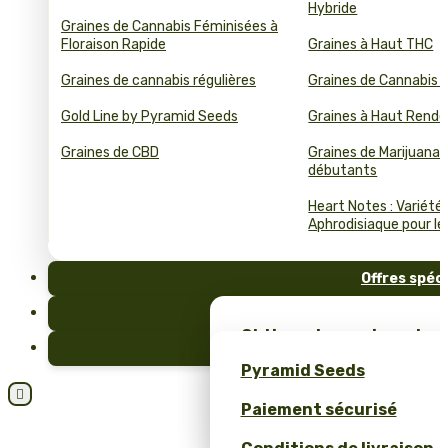
Hybride
Graines de Cannabis Féminisées à
Floraison Rapide
Graines à Haut THC
Graines de cannabis régulières
Graines de Cannabis 
Gold Line by Pyramid Seeds
Graines à Haut Rend
Graines de CBD
Graines de Marijuana 
débutants
Heart Notes : Variété
Aphrodisiaque pour le 
Offres spéc
FAQ
Obtiens des graines de c
Blog
et un merch unique – se
Pyramid Seeds
Pyramid Seeds !

Paiement sécurisé
Obtenez 10 % de réductio