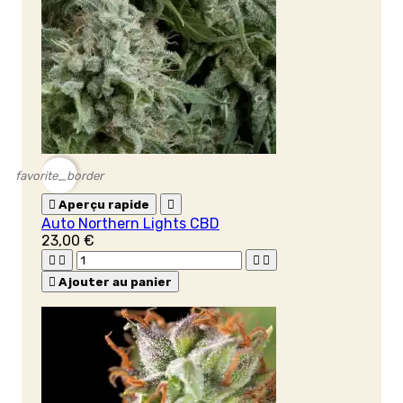
favorite_border

Aperçu rapide

Auto Northern Lights CBD
23,00 €





Ajouter au panier