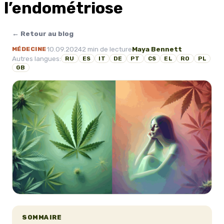
l’endométriose
← Retour au blog
10.09.2024
2 min de lecture
Maya Bennett
MÉDECINE
Autres langues:
RU
ES
IT
DE
PT
CS
EL
RO
PL
GB
SOMMAIRE