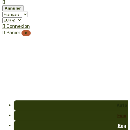

Annuler

Connexion

Panier
0
Auto
Fem
Reg