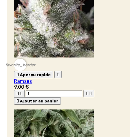
favorite_border

Aperçu rapide

Ramses
9,00 €





Ajouter au panier