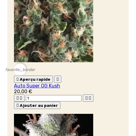
favorite_border

Aperçu rapide

Auto Super OG Kush
20,00 €





Ajouter au panier